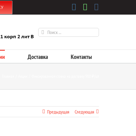
Instagram
Whatsapp
Vk
КУ
Результат
 корп 2 лит В
поиска:
ии
Доставка
Контакты
Главная
/
Акции
/
Фиксированная ставка на доставку 900 ₽/шт
Предыдущая
Следующая