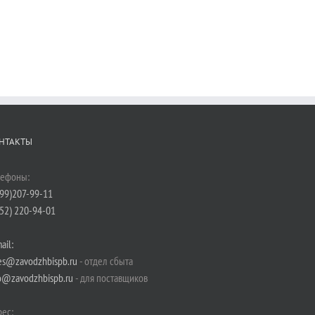
НТАКТЫ
лефоны:
99)207-99-11
52) 220-94-01
ail:
es@zavodzhbispb.ru
- отдел сбыта
o@zavodzhbispb.ru
- для поставщиков
ес: