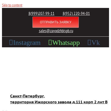
Skip to content
8(999)207-99-11
8(952) 220-94-01
ОТПРАВИТЬ ЗАЯВКУ
|
sales@zavodzhbispb.ru
Instagram
Whatsapp
Vk
Санкт-Петербург,
территория Ижорского завода д.111 корп 2 лит В