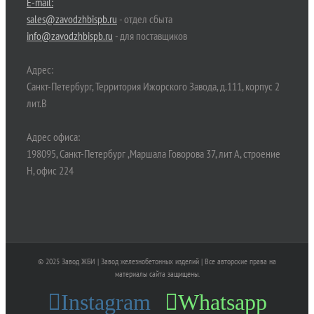
E-mail:
sales@zavodzhbispb.ru
- отдел сбыта
info@zavodzhbispb.ru
- для поставщиков
Адрес:
Санкт-Петербург, Территория Ижорского Завода, д.111, корпус 2
лит.В
Адрес офиса:
198095, Санкт-Петербург ,Маршала Говорова 37, лит А, строение
Н, офис 224
© 2025 Завод ЖБИ | Завод железнобетонных изделий | Все авторские права на
материалы сайта защищены.
Instagram
Whatsapp