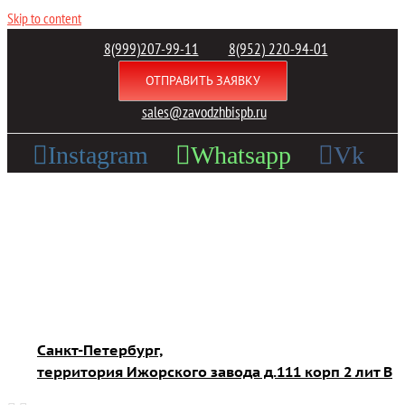
Skip to content
8(999)207-99-11
8(952) 220-94-01
ОТПРАВИТЬ ЗАЯВКУ
|
sales@zavodzhbispb.ru
Instagram
Whatsapp
Vk
Санкт-Петербург,
территория Ижорского завода д.111 корп 2 лит В