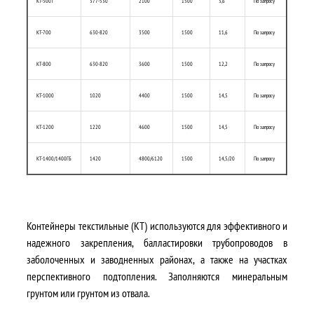
КТ-500Т
377-530
2100
1500
3,6
По запросу
КТ-700
630-820
3500
1500
11,6
По запросу
КТ-800
630-820
3600
1500
12,2
По запросу
КТ-1000
1020
4400
1500
14,5
По запросу
КТ-1200
1220
4600
1500
14,5
По запросу
КТ-1400/1400ГБ
1420
4800/6120
1500
14,5/20
По запросу
Контейнеры текстильные (КТ) используются для эффективного и
надежного закрепления, балластировки трубопроводов в
заболоченных и заводненных районах, а также на участках
перспективного подтопления. Заполняются минеральным
грунтом или грунтом из отвала.