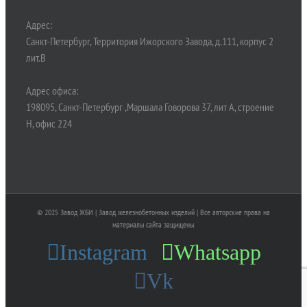
Адрес:
Санкт-Петербург, Территория Ижорского Завода, д.111, корпус 2
лит.В
Адрес офиса:
198095, Санкт-Петербург ,Маршала Говорова 37, лит А, строение
Н, офис 224
© 2025 Завод ЖБИ | Завод железнобетонных изделий | Все авторские права на
материалы сайта защищены.
Instagram
Whatsapp
Vk