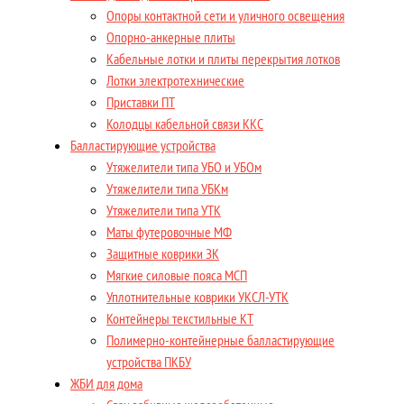
Опоры контактной сети и уличного освещения
Опорно-анкерные плиты
Кабельные лотки и плиты перекрытия лотков
Лотки электротехнические
Приставки ПТ
Колодцы кабельной связи ККС
Балластирующие устройства
Утяжелители типа УБО и УБОм
Утяжелители типа УБКм
Утяжелители типа УТК
Маты футеровочные МФ
Защитные коврики ЗК
Мягкие силовые пояса МСП
Уплотнительные коврики УКСЛ-УТК
Контейнеры текстильные КТ
Полимерно-контейнерные балластирующие
устройства ПКБУ
ЖБИ для дома