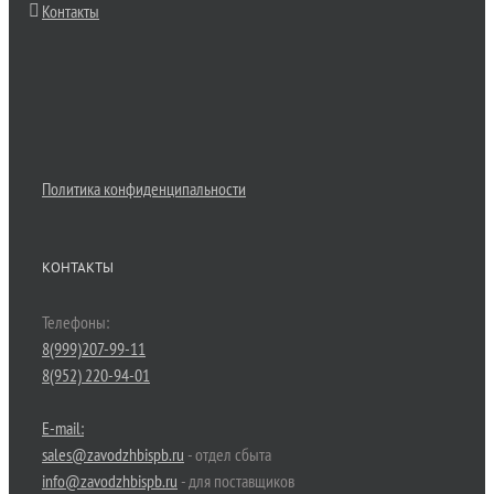
Контакты
Политика конфиденципальности
КОНТАКТЫ
Телефоны:
8(999)207-99-11
8(952) 220-94-01
E-mail:
sales@zavodzhbispb.ru
- отдел сбыта
info@zavodzhbispb.ru
- для поставщиков