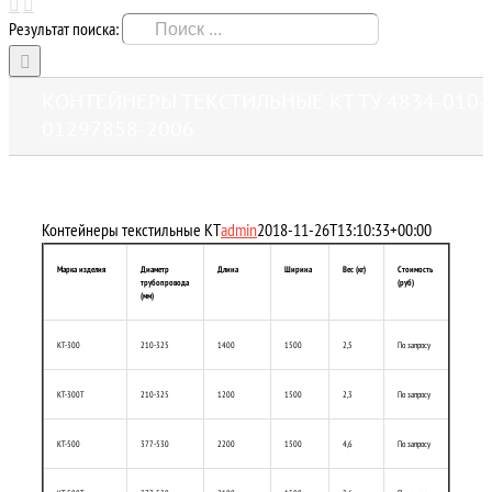
Результат поиска:
КОНТЕЙНЕРЫ ТЕКСТИЛЬНЫЕ КТ ТУ 4834-010-
01297858-2006
Контейнеры текстильные КТ
admin
2018-11-26T13:10:33+00:00
Марка изделия
Диаметр
Длина
Ширина
Вес (кг)
Стоимость
трубопровода
(руб)
(мм)
КТ-300
210-325
1400
1500
2,5
По запросу
КТ-300Т
210-325
1200
1500
2,3
По запросу
КТ-500
377-530
2200
1500
4,6
По запросу