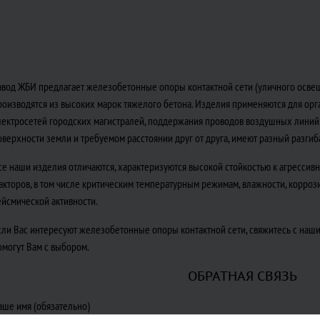
авод ЖБИ предлагает железобетонные опоры контактной сети (уличного освещ
роизводятся из высоких марок тяжелого бетона. Изделия применяются для ор
лектросетей городских магистралей, поддержания проводов воздушных линий 
оверхности земли и требуемом расстоянии друг от друга, имеют разный разги
се наши изделия отличаются, характеризуются высокой стойкостью к агрессив
акторов, в том числе критическим температурным режимам, влажности, корроз
ейсмической активности.
сли Вас интересуют железобетонные опоры контактной сети, свяжитесь с наши
омогут Вам с выбором.
ОБРАТНАЯ СВЯЗЬ
аше имя (обязательно)