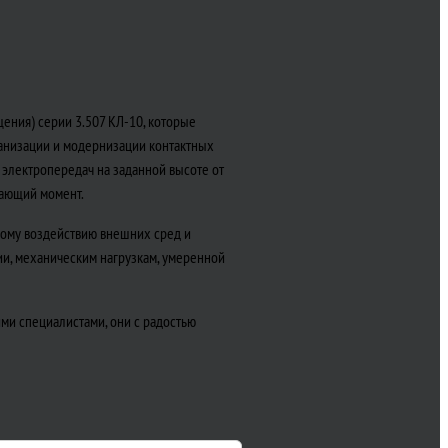
ения) серии 3.507 КЛ-10, которые
ганизации и модернизации контактных
электропередач на заданной высоте от
бающий момент.
ному воздействию внешних сред и
ии, механическим нагрузкам, умеренной
ми специалистами, они с радостью