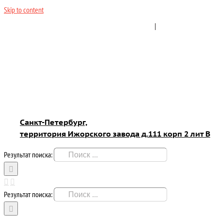
Skip to content
8(999)207-99-11
8(952) 220-94-01
|
sales@zavodzhbispb.
Санкт-Петербург,
территория Ижорского завода д.111 корп 2 лит В
Результат поиска:
Результат поиска: