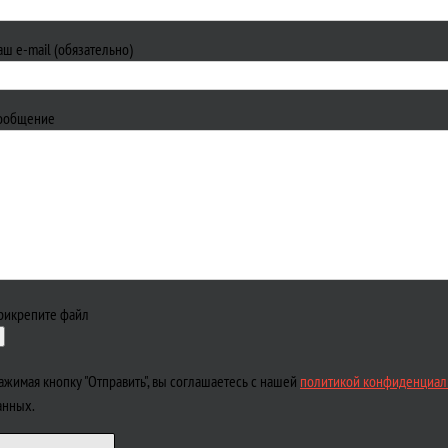
аш e-mail (обязательно)
ообщение
рикрепите файл
ажимая кнопку "Отправить", вы соглашаетесь с нашей
политикой конфиденциал
анных.