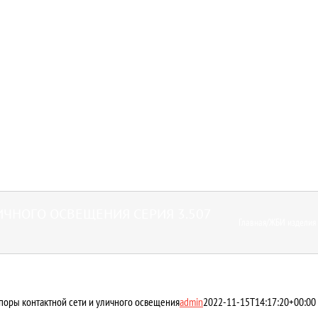
ИЧНОГО ОСВЕЩЕНИЯ СЕРИЯ 3.507
Главная
/
ЖБИ изделия 
поры контактной сети и уличного освещения
admin
2022-11-15T14:17:20+00:00