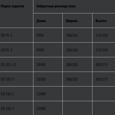
Марка изделия
Габаритные размеры (мм)
Длина
Ширина
Высота
СВ 95-2
9500
240/165
175/150
СВ 95-3
9500
240/165
175/150
СВ 105-3,5
10500
280/205
205/175
СВ 105-5
10500
280/205
205/175
СВ 110-1
11000
СВ 110-2
11000