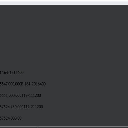
В 164-1216400
,5547 000,00СВ 164-2016400
,5551 000,00С112-111200
,57524 750,00С112-211200
,57524 000,00